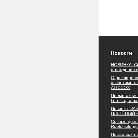
Новости
НОВИНКА. С
ограждения 
О расширен
ассортимент
ATICCO®
Промо-акция
Гео: сад и 
Новинка: ЗА
ПЛЕТЁНЫЙ 
Сочные цены
Roofshield д
Новый архит