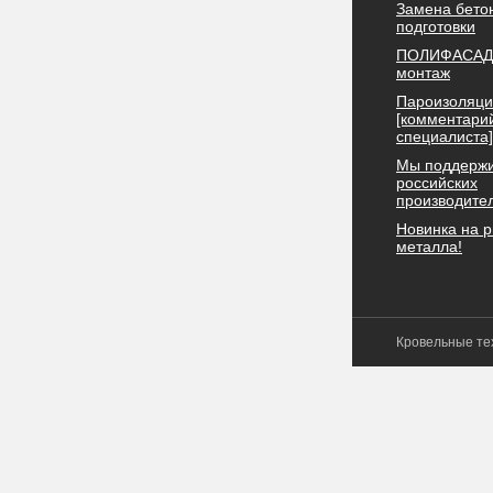
Замена бето
подготовки
ПОЛИФАСАД 
монтаж
Пароизоляци
[комментари
специалиста]
Мы поддерж
российских
производите
Новинка на 
металла!
Кровельные тех