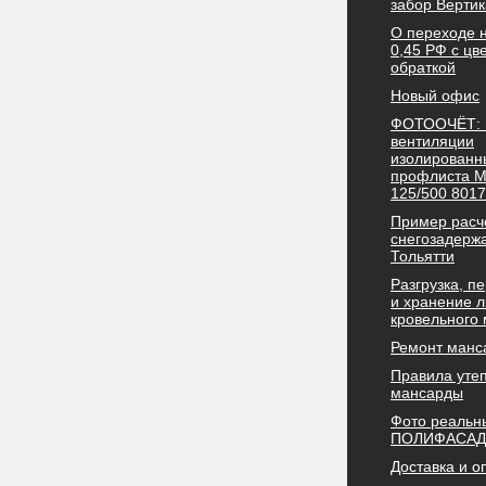
забор Вертик
О переходе 
0,45 РФ с цв
обраткой
Новый офис
ФОТООЧЁТ: 
вентиляции
изолированн
профлиста М
125/500 8017
Пример расч
снегозадержа
Тольятти
Разгрузка, 
и хранение л
кровельного
Ремонт манс
Правила уте
мансарды
Фото реальн
ПОЛИФАСАД
Доставка и о